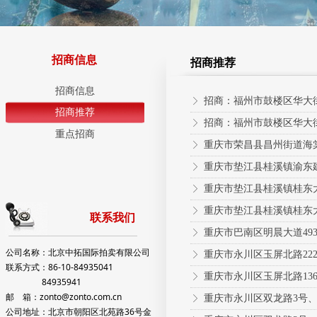
招商信息
招商推荐
招商信息
招商：福州市鼓楼区华大街
ꁕ
招商推荐
招商：福州市鼓楼区华大街
ꁕ
重点招商
重庆市荣昌县昌州街道海棠
ꁕ
重庆市垫江县桂溪镇渝东
ꁕ
重庆市垫江县桂溪镇桂东
ꁕ
重庆市垫江县桂溪镇桂东
ꁕ
联系我们
ꁕ
公司名称：北京中拓国际拍卖有限公司
重庆市永川区玉屏北路22
ꁕ
联系方式：86-10-84935041
重庆市永川区玉屏北路13
ꁕ
84935941
邮 箱：zonto@zonto.com.cn
重庆市永川区双龙路3号、
ꁕ
公司地址：北京市朝阳区北苑路36号金