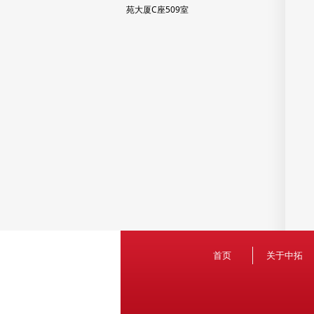
苑大厦C座509室
首页
关于中拓