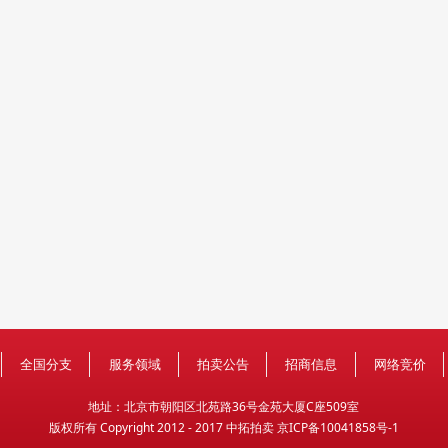
全国分支
服务领域
拍卖公告
招商信息
网络竞价
地
址：北京市朝阳区北苑路36号金苑大厦C座509室
版权所有 Copyright 2012 - 2017 中拓拍卖
京ICP备10041858号-1