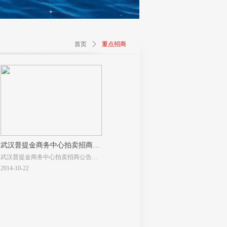
首页
ꄲ
重点招商
武汉普提金商务中心拍卖招商公
武汉普提金商务中心拍卖招商公告
告
受法院委托，我公司近期将拍卖武汉
2014-10-22
市洪山区水果湖街中北路166号东湖春
树里（武汉普提金商务中心）商业地
产
。 房地产建筑面积合计约为59612.22
平方米。 其中：