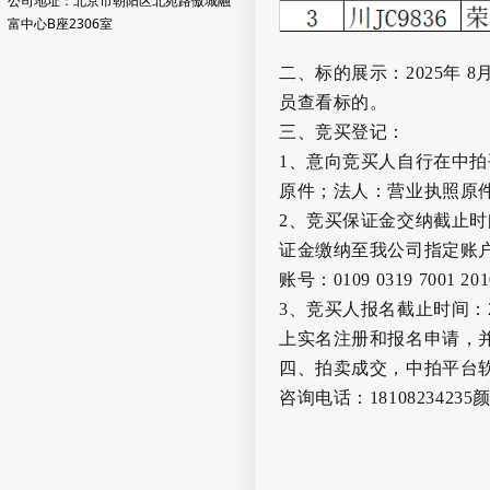
公司地址：北京市朝阳区北苑路傲城融
富中心B座2306室
二、标的展示：
2025
年
8
员查看标的。
三、竞买登记：
1
、意向竞买人自行在中拍
原件；法人：营业执照原
2
、
竞买保证金交纳截止时
证金缴纳至我公司指定账
账号：
0109 0319 7001 201
3
、
竞买人报名截止时间
：
上实名注册和报名申请，
四、拍卖成交，
中拍平台
咨询电话：
18108234235