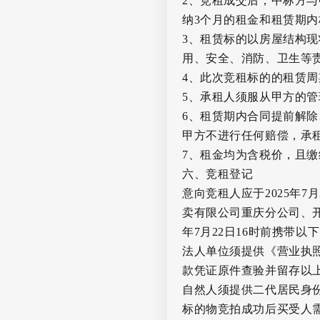
2
、竞租成交后，中标方与
纳
3
个月的租金和租赁期内
3
、租赁标的以房屋结构现
用、安全、消防、卫生等
4
、此次竞租标的的租赁周
5
、
承租人须服从甲方的管
6
、租赁期内合同提前解除
甲方不进行任何赔偿，承
7
、租金均为含税价，且缴
六、竞租登记
意向竞租人应于
2025
年
7
月
卖有限公司重庆分公司、
年
7
月
22
日
16
时前携带以下
法人单位须提供《营业执
款凭证原件查验并留存以
自然人须提供二代居民身
标的物竞拍成功后买受人