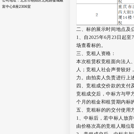
公司地址：北京市朝阳区北苑路傲城融
富中心B座2306室
二、标的展示时间地点及
1
、自
2025
年
6
月
23
日起至
场查看标的。
三、竞租人资格：
本次租赁权竞租面向法人
人；竞租人社会声誉较好
力。由拍卖人负责进行上
四、
竞租成交价款的支付
竞租成交后，中标方与甲
个月的租金和租赁期内标
五、竞租标的的交付使用
1
、中标后，若中标人放弃
由价格次高的竞租人顺位